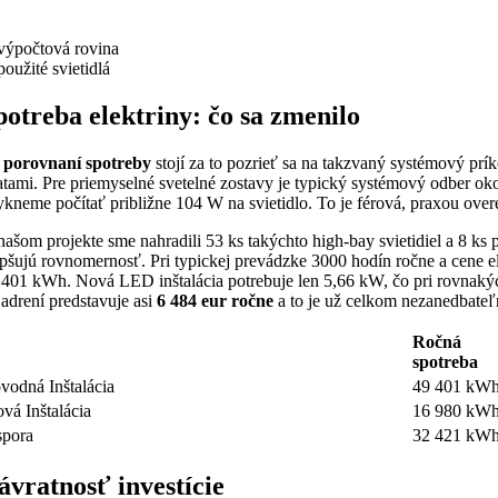
potreba elektriny: čo sa zmenilo
i
porovnaní spotreby
stojí za to pozrieť sa na takzvaný systémový prí
ratami. Pre priemyselné svetelné zostavy je typický systémový odber o
ykneme počítať približne 104 W na svietidlo. To je férová, praxou ov
našom projekte sme nahradili 53 ks takýchto high-bay svietidiel a 8 ks
epšujú rovnomernosť. Pri typickej prevádzke 3000 hodín ročne a cene e
 401 kWh. Nová LED inštalácia potrebuje len 5,66 kW, čo pri rovnak
jadrení predstavuje asi
6 484 eur ročne
a to je už celkom nezanedbateľn
Ročná
spotreba
vodná Inštalácia
49 401 kW
vá Inštalácia
16 980 kW
pora
32 421 kW
ávratnosť investície