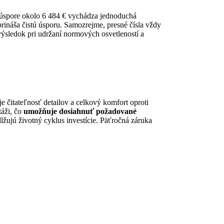
ej úspore okolo 6 484 € vychádza jednoduchá
 prináša čistú úsporu. Samozrejme, presné čísla vždy
o výsledok pri udržaní normových osvetleností a
je čitateľnosť detailov a celkový komfort oproti
áži, čo
umožňuje dosiahnuť požadované
lžujú životný cyklus investície. Päťročná záruka