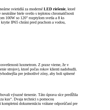
neárne svietidlá za moderné
LED riešenie
, ktoré
 neutrálne biele svetlo s teplotou chromatičnosti
nom 100W so 120° rozptylom svetla a 8 ks
 krytie IP65 chráni pred prachom a vodou,
 osvetlenosti luxmetrom. Z praxe vieme, že v
ie strojov), ktoré počas rokov klienti nadobudli.
hodnejšia pre jednotlivé zóny, aby boli splnené
obovali výrazné tienenie. Táto úprava síce predĺžila
 za kus“. Dvaja technici s pomocou
ali kompletnú dokumentáciu vrátane odporúčaní pre