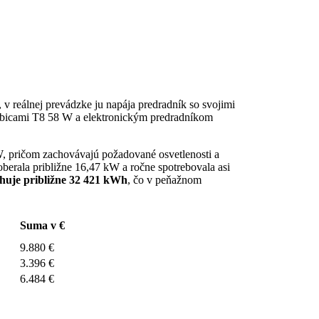
v reálnej prevádzke ju napája predradník so svojimi
trubicami T8 58 W a elektronickým predradníkom
 pričom zachovávajú požadované osvetlenosti a
berala približne 16,47 kW a ročne spotrebovala asi
huje približne 32 421 kWh
, čo v peňažnom
Suma v €
9.880 €
3.396 €
6.484 €