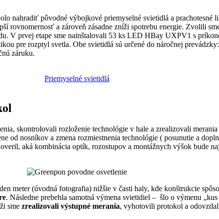
o nahradiť pôvodné výbojkové priemyselné svietidlá a prachotesné li
epší rovnomernosť a zároveň zásadne zníži spotrebu energie. Zvolili sme
hodu. V prvej etape sme nainštalovali 53 ks LED HBay UXPV1 s príko
 pre rozptyl svetla. Obe svietidlá sú určené do náročnej prevádzky:
čnú záruku.
Priemyselné svietidlá
kol
nia, skontrolovali rozloženie technológie v hale a zrealizovali merania
e od nosníkov a zmena rozmiestnenia technológie ( posunutie a doplnen
overil, aká kombinácia optík, rozostupov a montážnych výšok bude najv
eden meter (úvodná fotografia) nižšie v časti haly, kde konštrukcie spôs
re
. Následne prebehla samotná výmena svietidiel – šlo o výmenu „kus
áži sme
zrealizovali výstupné merania
, vyhotovili protokol a odovzd