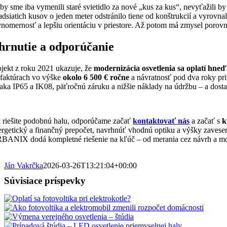
by sme iba vymenili staré svietidlo za nové „kus za kus“, nevyťažili 
adsiatich kusov o jeden meter odstránilo tiene od konštrukcií a vyrovn
vnomernosť a lepšiu orientáciu v priestore. Až potom má zmysel porovná
hrnutie a odporúčanie
ojekt z roku 2021 ukazuje, že
modernizácia osvetlenia sa oplatí hne
 faktúrach vo výške
okolo 6 500 € ročne
a návratnosť pod dva roky pri
aka IP65 a IK08, päťročnú záruku a nižšie náklady na údržbu – a dosta
 riešite podobnú halu, odporúčame začať
kontaktovať nás
a začať s
k
ergetický a finančný prepočet, navrhnúť vhodnú optiku a výšky zaves
BANIX dodá kompletné riešenie na kľúč – od merania cez návrh a mon
Ján Vakrčka
2026-03-26T13:21:04+00:00
Súvisiace príspevky