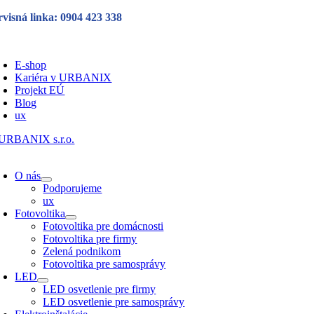
Skip
rvisná linka: 0904 423 338
to
content
oggle
avigation
E-shop
Kariéra v URBANIX
Projekt EÚ
Blog
ux
oggle
avigation
O nás
Podporujeme
ux
Fotovoltika
Fotovoltika pre domácnosti
Fotovoltika pre firmy
Zelená podnikom
Fotovoltika pre samosprávy
LED
LED osvetlenie pre firmy
LED osvetlenie pre samosprávy