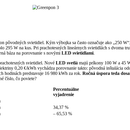
kon pôvodných svietidiel. Kým výbojka sa často označuje ako „250 W“, 
kolo 295 W na kus. Pri prachotesných lineárnych svietidlách s dvoma 
erená báza na porovnanie s novými
LED svietidlami
.
 prachotesných svietidiel. Nové
LED svetlá
majú príkony 100 W a 45 W,
lektriny 0,20 €/kWh vychádza porovnanie takto: pôvodná inštalácia odo
ých hodinách predstavuje 16 980 kWh za rok.
Ročná úspora teda dosa
é číslo, čo poviete?
Percentuálne
vyjadrenie
h
h
34,37 %
h
– 65,53 %