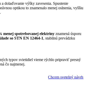
rh a dolaďovanie výšky zavesenia. Spustenie
správnou optikou to znamenalo menej oslnenia, vyššiu
.
% menej spotrebovanej elektriny
znamená úsporu
 súlade so STN EN 12464-1
, stabilnú prevádzku
ých typov svietidiel vieme rýchlo pripraviť presný
ená čo najmenej.
Chcem svetelný návrh