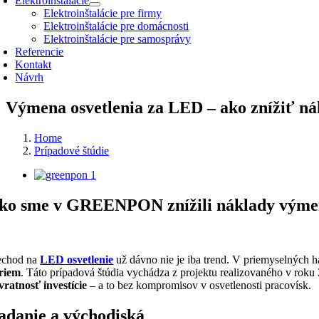
Elektroinštalácie
Elektroinštalácie pre firmy
Elektroinštalácie pre domácnosti
Elektroinštalácie pre samosprávy
Referencie
Kontakt
Návrh
Výmena osvetlenia za LED – ako znížiť ná
Home
Prípadové štúdie
Zobraziť
väčší
obrázok
ko sme v GREENPON znížili náklady výmen
echod na
LED osvetlenie
už dávno nie je iba trend. V priemyselných
riem
. Táto prípadová štúdia vychádza z projektu realizovaného v ro
vratnosť investície
– a to bez kompromisov v osvetlenosti pracovísk.
adanie a východiská