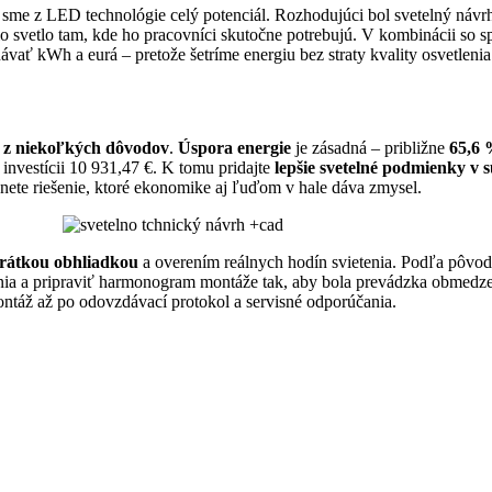
by sme z LED technológie celý potenciál. Rozhodujúci bol svetelný náv
alo svetlo tam, kde ho pracovníci skutočne potrebujú. V kombinácii so 
vať kWh a eurá – pretože šetríme energiu bez straty kvality osvetlenia
ď z niekoľkých dôvodov
.
Úspora energie
je zásadná – približne
65,6 
 investícii 10 931,47 €. K tomu pridajte
lepšie svetelné podmienky v
nete riešenie, ktoré ekonomike aj ľuďom v hale dáva zmysel.
rátkou obhliadkou
a overením reálnych hodín svietenia. Podľa pôvodn
enia a pripraviť harmonogram montáže tak, aby bola prevádzka obmedz
táž až po odovzdávací protokol a servisné odporúčania.