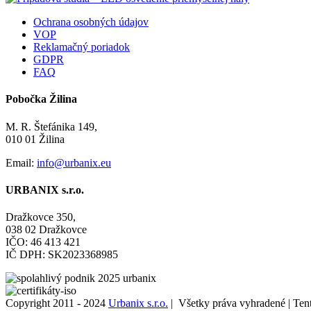
Ochrana osobných údajov
VOP
Reklamačný poriadok
GDPR
FAQ
Pobočka Žilina
M. R. Štefánika 149,
010 01 Žilina
Email:
info@urbanix.eu
URBANIX s.r.o.
Dražkovce 350,
038 02 Dražkovce
IČO: 46 413 421
IČ DPH: SK2023368985
Copyright 2011 - 2024
Urbanix s.r.o.
| Všetky práva vyhradené | Tent