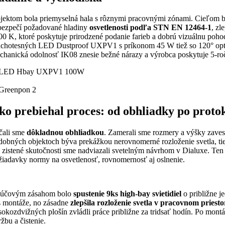
jektom bola priemyselná hala s rôznymi pracovnými zónami. Cieľom bol
bezpečí požadované hladiny
osvetlenosti podľa STN EN 12464-1
, zl
00 K, ktoré poskytuje prirodzené podanie farieb a dobrú vizuálnu po
achotesných LED Dustproof UXPV1 s príkonom 45 W tiež so 120° optikou
chanická odolnosť IK08 znesie bežné nárazy a výrobca poskytuje 5-ro
ko prebiehal proces: od obhliadky po proto
čali sme
dôkladnou obhliadkou
. Zamerali sme rozmery a výšky zavese
dobných objektoch býva prekážkou nerovnomerné rozloženie svetla, tien
 zistené skutočnosti sme nadviazali svetelným návrhom v Dialuxe. Ten 
žiadavky normy na osvetlenosť, rovnomernosť aj oslnenie.
účovým zásahom bolo
spustenie 9ks high-bay svietidiel
o približne j
s montáže, no zásadne
zlepšila rozloženie svetla v pracovnom priesto
sokozdvižných plošín zvládli práce približne za tridsať hodín. Po mont
žbu a čistenie.