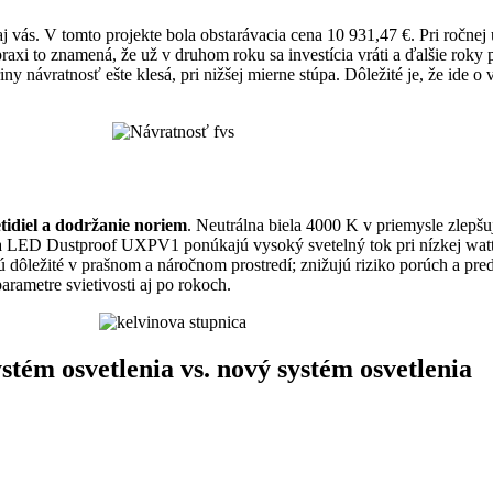
aj vás. V tomto projekte bola obstarávacia cena 10 931,47 €. Pri ročn
praxi to znamená, že už v druhom roku sa investícia vráti a ďalšie roky
riny návratnosť ešte klesá, pri nižšej mierne stúpa. Dôležité je, že ide 
tidiel a dodržanie noriem
. Neutrálna biela 4000 K v priemysle zlepšu
LED Dustproof UXPV1 ponúkajú vysoký svetelný tok pri nízkej watt
ú dôležité v prašnom a náročnom prostredí; znižujú riziko porúch a pred
arametre svietivosti aj po rokoch.
stém osvetlenia vs. nový systém osvetlenia