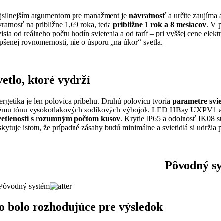
jsilnejším argumentom pre manažment je
návratnosť
a určite zaujíma 
vratnosť na približne 1,69 roka, teda
približne 1 rok a 8 mesiacov
. V 
isia od reálneho počtu hodín svietenia a od taríf – pri vyššej cene elekt
epšenej rovnomernosti, nie o úsporu „na úkor“ svetla.
vetlo, ktoré vydrží
ergetika je len polovica príbehu. Druhú polovicu tvoria
parametre svie
tému tónu vysokotlakových sodíkových výbojok. LED HBay UXPV1 a 
vetlenosti s rozumným počtom kusov
. Krytie IP65 a odolnosť IK08 s
skytuje istotu, že prípadné zásahy budú minimálne a svietidlá si udržia p
Pôvodný sy
o bolo rozhodujúce pre výsledok