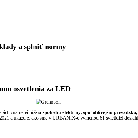
klady a splniť normy
ou osvetlenia za LED
 halách znamená
nižšiu spotrebu elektriny
,
spoľahlivejšiu prevádzku, 
ku 2021 a ukazuje, ako sme v URBANIX-e výmenou 61 svietidiel dosiah