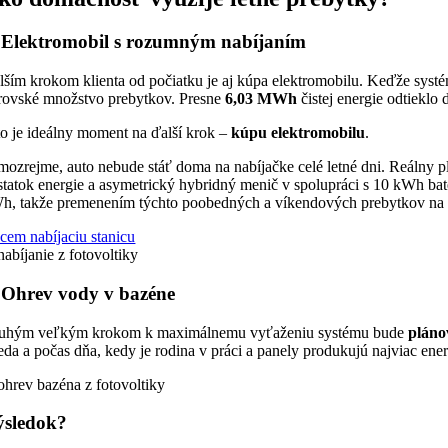
 Elektromobil s rozumným nabíjaním
lším krokom klienta od počiatku je aj kúpa elektromobilu. Keďže syst
rovské množstvo prebytkov. Presne
6,03 MWh
čistej energie odtieklo 
to je ideálny moment na ďalší krok –
kúpu elektromobilu
.
mozrejme, auto nebude stáť doma na nabíjačke celé letné dni. Reálny p
statok energie a asymetrický hybridný menič v spolupráci s 10 kWh bat
h, takže premenením týchto poobedných a víkendových prebytkov na vla
cem nabíjaciu stanicu
 Ohrev vody v bazéne
uhým veľkým krokom k maximálnemu vyťaženiu systému bude
pláno
eda a počas dňa, kedy je rodina v práci a panely produkujú najviac energ
ýsledok?