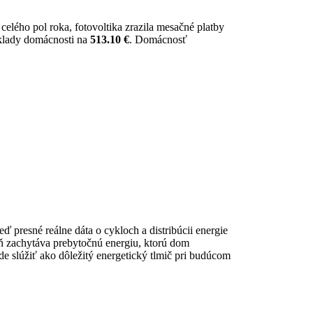
 celého pol roka,
fotovoltika zrazila mesačné platby
áklady domácnosti na
513.10 €
. Domácnosť
ď presné reálne dáta o cykloch a distribúcii energie
eň zachytáva prebytočnú energiu, ktorú dom
ude slúžiť ako dôležitý energetický tlmič pri budúcom