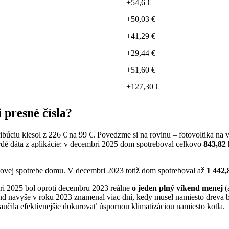
+54,6 €
+50,03 €
+41,29 €
+29,44 €
+51,60 €
+127,30 €
 presné čísla?
ribúciu klesol z 226 € na 99 €. Povedzme si na rovinu – fotovoltika n
tvrdé dáta z aplikácie: v decembri 2025 dom spotreboval celkovo
843,82
kovej spotrebe domu. V decembri 2023 totiž dom spotreboval až
1 442
ri 2025 bol oproti decembru 2023 reálne
o jeden plný víkend menej
(
nd navyše v roku 2023 znamenal viac dní, kedy musel namiesto dreva 
naučila efektívnejšie dokurovať úspornou klimatizáciou namiesto kotla.