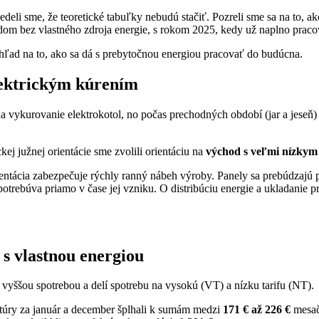
edeli sme,
že teoretické tabuľky nebudú stačiť.
Pozreli sme sa na to,
ak
om bez vlastného zdroja energie,
s rokom 2025,
kedy už naplno pracov
hľad na to,
ako sa dá s prebytočnou energiou pracovať do budúcna.
lektrickým kúrením
 vykurovanie elektrokotol,
no počas prechodných období (jar a jeseň)
ej južnej orientácie sme zvolili orientáciu na
východ s veľmi nízkym
ntácia zabezpečuje rýchly ranný nábeh výroby.
Panely sa prebúdzajú p
otrebúva priamo v čase jej vzniku.
O distribúciu energie a ukladanie 
 s vlastnou energiou
s vyššou spotrebou a delí spotrebu na vysokú (VT) a nízku tarifu (NT).
túry za január a december šplhali k sumám medzi
171 € až 226 €
mesač