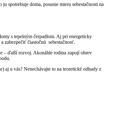
o ju spotrebuje doma, posunie mieru sebestačnosti na
 domy s tepelným čerpadlom. Aj pri energeticky
 a zabezpečiť čiastočnú sebestačnosť.
ie – ďalší rozvoj. Akonáhle rodina zapojí ohrev
obodu.
e) aj u vás? Nenechávajte to na teoretické odhady z