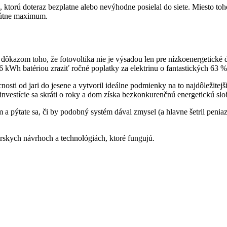
, ktorú doteraz bezplatne alebo nevýhodne posielal do siete. Miesto toh
olútne maximum.
m dôkazom toho, že fotovoltika nie je výsadou len pre nízkoenergetické
kWh batériou zraziť ročné poplatky za elektrinu o fantastických 63 %
sti od jari do jesene a vytvoril ideálne podmienky na to najdôležitejš
 investície sa skráti o roky a dom získa bezkonkurenčnú energetickú sl
 pýtate sa, či by podobný systém dával zmysel (a hlavne šetril peniaz
skych návrhoch a technológiách, ktoré fungujú.