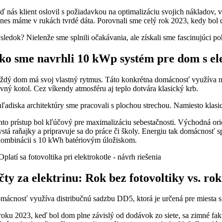
ď nás klient oslovil s požiadavkou na optimalizáciu svojich nákladov,
v
dnes máme v rukách tvrdé dáta.
Porovnali sme celý rok 2023,
kedy bol d
sledok?
Nielenže sme splnili očakávania,
ale získali sme fascinujúci po
ko sme navrhli 10 kWp systém pre dom s e
ždý dom má svoj vlastný rytmus.
Táto konkrétna domácnosť využíva na
avný kotol.
Cez víkendy atmosféru aj teplo dotvára klasický krb.
hľadiska architektúry sme pracovali s plochou strechou.
Namiesto klasick
nto prístup bol kľúčový pre maximalizáciu sebestačnosti.
Východná orie
stá raňajky a pripravuje sa do práce či školy.
Energiu tak domácnosť sp
kombinácii s 10 kWh batériovým úložiskom.
čty za elektrinu: Rok bez fotovoltiky vs. rok
mácnosť využíva distribučnú sadzbu DD5,
ktorá je určená pre miesta 
roku 2023,
keď bol dom plne závislý od dodávok zo siete,
sa zimné fak