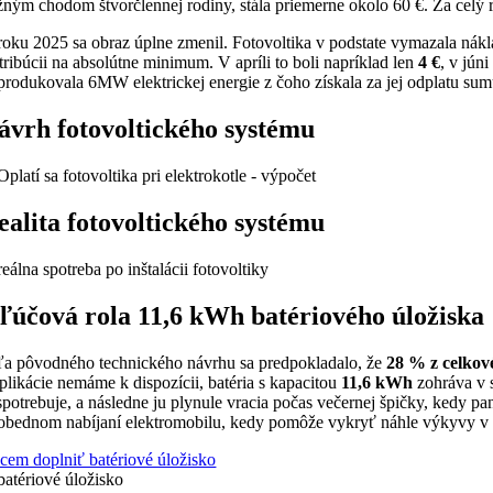
žným chodom štvorčlennej rodiny,
stála priemerne okolo 60 €.
Za celý r
roku 2025 sa obraz úplne zmenil.
Fotovoltika v podstate vymazala nákl
stribúcii na absolútne minimum.
V apríli to boli napríklad len
4 €
,
v júni
produkovala 6MW elektrickej energie z čoho získala za jej odplatu s
ávrh fotovoltického systému
ealita fotovoltického systému
ľúčová rola 11,6 kWh batériového úložiska
ľa pôvodného technického návrhu sa predpokladalo, že
28 % z celkov
aplikácie nemáme k dispozícii, batéria s kapacitou
11,6 kWh
zohráva v s
spotrebuje, a následne ju plynule vracia počas večernej špičky, kedy pa
obednom nabíjaní elektromobilu, kedy pomôže vykryť náhle výkyvy v 
cem doplniť batériové úložisko