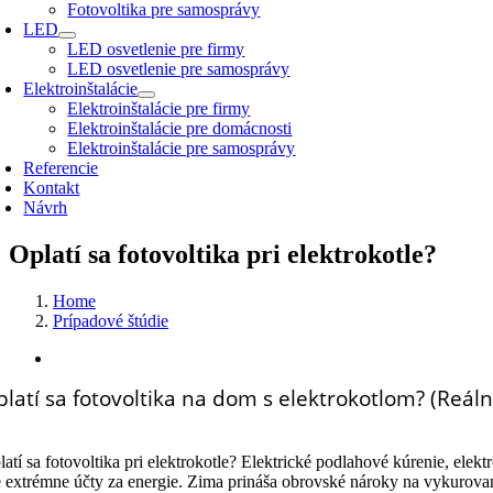
Fotovoltika pre samosprávy
LED
LED osvetlenie pre firmy
LED osvetlenie pre samosprávy
Elektroinštalácie
Elektroinštalácie pre firmy
Elektroinštalácie pre domácnosti
Elektroinštalácie pre samosprávy
Referencie
Kontakt
Návrh
Oplatí sa fotovoltika pri elektrokotle?
Home
Prípadové štúdie
Zobraziť
väčší
latí sa fotovoltika na dom s elektrokotlom? (Reál
obrázok
latí sa fotovoltika pri elektrokotle? Elektrické podlahové kúrenie,
elektr
e extrémne účty za energie.
Zima prináša obrovské nároky na vykurovani