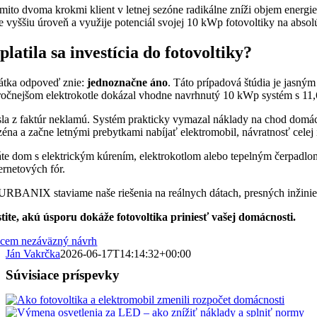
mito dvoma krokmi klient v letnej sezóne radikálne zníži objem energie
te vyššiu úroveň a využije potenciál svojej 10 kWp fotovoltiky na abs
platila sa investícia do fotovoltiky?
átka odpoveď znie:
jednoznačne áno
. Táto prípadová štúdia je jasný
ročnejšom elektrokotle dokázal vhodne navrhnutý 10 kWp systém s 11,6 
sla z faktúr neklamú. Systém prakticky vymazal náklady na chod domácno
zéna a začne letnými prebytkami nabíjať elektromobil, návratnosť celej
te dom s elektrickým kúrením, elektrokotlom alebo tepelným čerpadlom a
ernetových fór.
URBANIX staviame naše riešenia na reálnych dátach, presných inžinier
stite, akú úsporu dokáže fotovoltika priniesť vašej domácnosti.
cem nezáväzný návrh
Ján Vakrčka
2026-06-17T14:14:32+00:00
Súvisiace príspevky