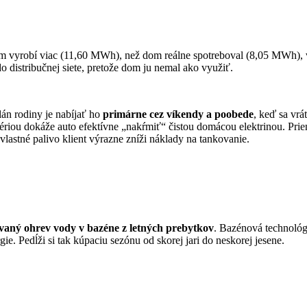
ém vyrobí viac (11,60 MWh), než dom reálne spotreboval (8,05 MWh), v
do distribučnej siete, pretože dom ju nemal ako využiť.
lán rodiny je nabíjať ho
primárne cez víkendy a poobede
, keď sa vrá
ériou dokáže auto efektívne „nakŕmiť“ čistou domácou elektrinou. Pri
stné palivo klient výrazne zníži náklady na tankovanie.
vaný ohrev vody v bazéne z letných prebytkov
. Bazénová technológ
ie. Pedĺži si tak kúpaciu sezónu od skorej jari do neskorej jesene.