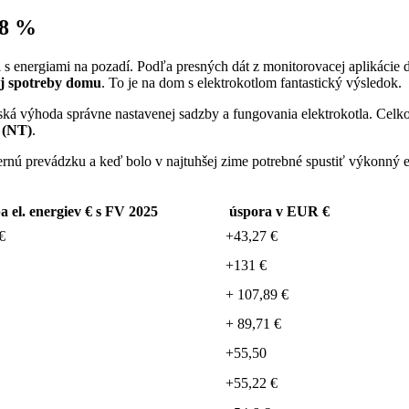
,8 %
 s energiami na pozadí.
Podľa presných dát z monitorovacej aplikácie d
ej spotreby domu
.
To je na dom s elektrokotlom fantastický výsledok.
ká výhoda správne nastavenej sadzby a fungovania elektrokotla.
Celko
 (NT)
.
rnú prevádzku a keď bolo v najtuhšej zime potrebné spustiť výkonný e
a el. energiev € s FV 2025
úspora v EUR €
€
+43,27 €
+131 €
+ 107,89 €
+ 89,71 €
+55,50
+55,22 €