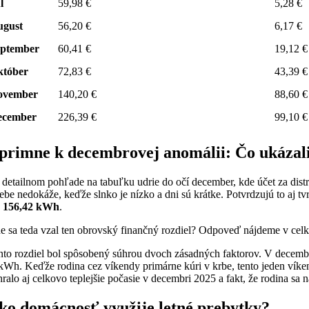
l
59,98 €
5,28 €
ugust
56,20 €
6,17 €
eptember
60,41 €
19,12 €
któber
72,83 €
43,39 €
ovember
140,20 €
88,60 €
ecember
226,39 €
99,10 €
primne k decembrovej anomálii: Čo ukázali
i detailnom pohľade na tabuľku udrie do očí december, kde účet za dist
sebe nedokáže, keďže slnko je nízko a dni sú krátke. Potvrdzujú to aj 
n
156,42 kWh
.
e sa teda vzal ten obrovský finančný rozdiel? Odpoveď nájdeme v cel
nto rozdiel bol spôsobený súhrou dvoch zásadných faktorov. V decemb
kWh. Keďže rodina cez víkendy primárne kúri v krbe, tento jeden víke
hralo aj celkovo teplejšie počasie v decembri 2025 a fakt, že rodina sa 
ko domácnosť využije letné prebytky?