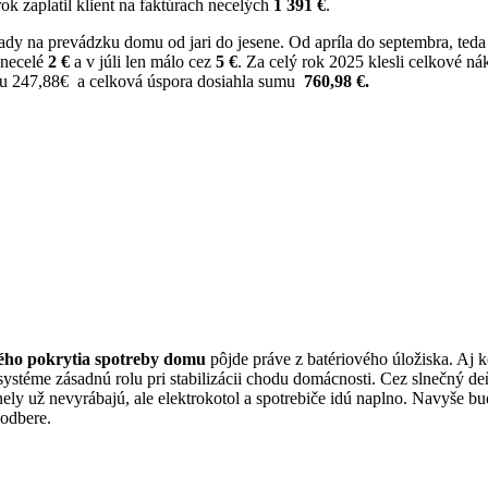
ok zaplatil klient na faktúrach necelých
1 391 €
.
ady na prevádzku domu od jari do jesene.
Od apríla do septembra,
teda
 necelé
2 €
a v júli len málo cez
5 €
.
Za celý rok 2025 klesli celkové n
umu 247,88€ a celková úspora dosiahla sumu
760,98 €.
ého pokrytia spotreby domu
pôjde práve z batériového úložiska. Aj ke
ystéme zásadnú rolu pri stabilizácii chodu domácnosti. Cez slnečný d
nely už nevyrábajú, ale elektrokotol a spotrebiče idú naplno. Navyše b
odbere.