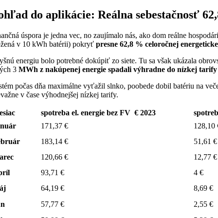
ohľad do aplikácie: Reálna sebestačnosť 62
nančná úspora je jedna vec,
no zaujímalo nás,
ako dom reálne hospodári
ožená v 10 kWh batérii) pokryť
presne 62,8 % celoročnej energetick
yšnú energiu bolo potrebné dokúpiť zo siete.
Tu sa však ukázala obrovs
lých 3
MWh z nakúpenej energie spadali výhradne do nízkej tarify
stém počas dňa maximálne vyťažil slnko,
poobede dobil batériu na veče
evažne v čase výhodnejšej nízkej tarify.
esiac
spotreba el. energie bez FV € 2023
spotreb
anuár
171,37 €
128,10 
ebruár
183,14 €
51,61 €
arec
120,66 €
12,77 €
ríl
93,71 €
4 €
áj
64,19 €
8,69 €
ún
57,77 €
2,55 €