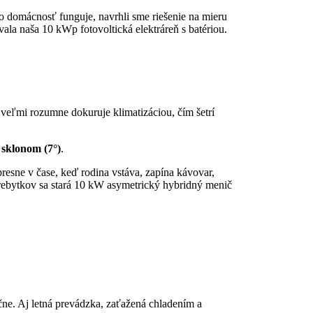
o domácnosť funguje,
navrhli sme riešenie na mieru
ala naša 10 kWp fotovoltická elektráreň s batériou.
 veľmi rozumne dokuruje klimatizáciou,
čím šetrí
 sklonom (7°)
.
resne v čase,
keď rodina vstáva,
zapína kávovar,
prebytkov sa stará 10 kW asymetrický hybridný menič
ne.
Aj letná prevádzka,
zaťažená chladením a