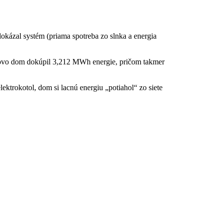
okázal systém (priama spotreba zo slnka a energia
vo dom dokúpil 3,2
12 MWh energie,
pričom takmer
lektrokotol,
dom si lacnú energiu „potiahol“ zo siete