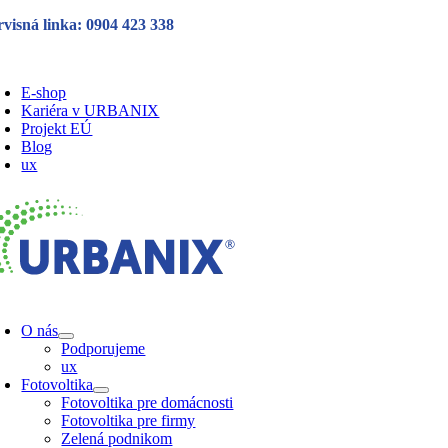
Skip
rvisná linka: 0904 423 338
to
content
oggle
avigation
E-shop
Kariéra v URBANIX
Projekt EÚ
Blog
ux
oggle
avigation
O nás
Podporujeme
ux
Fotovoltika
Fotovoltika pre domácnosti
Fotovoltika pre firmy
Zelená podnikom