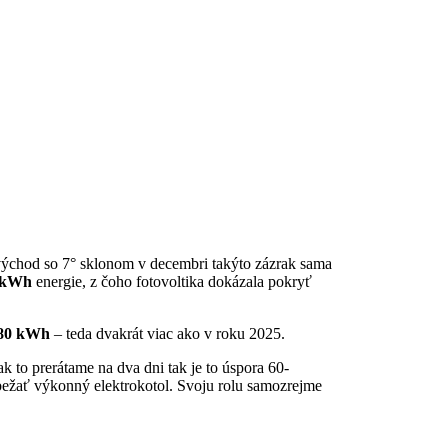
a východ so 7° sklonom v decembri takýto zázrak sama
 kWh
energie, z čoho fotovoltika dokázala pokryť
,80 kWh
– teda dvakrát viac ako v roku 2025.
ak to prerátame na dva dni tak je to úspora 60-
bežať výkonný elektrokotol. Svoju rolu samozrejme