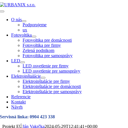
Skip
to
Toggle
content
Navigation
O nás
Podporujeme
ux
Fotovoltika
Fotovoltika pre domácnosti
Fotovoltika pre firmy
Zelená podnikom
Fotovoltika pre samosprávy
LED
LED osvetlenie pre firmy
LED osvetlenie pre samosprávy
Elektroinštalácie
Elektroinštalácie pre firmy
Elektroinštalácie pre domácnosti
Elektroinštalácie pre samosprávy
Referencie
Kontakt
Návrh
Servisná linka: 0904 423 338
Projekt EÚ
Ján Vakrčka
2024-05-29T12:41:41+00:00