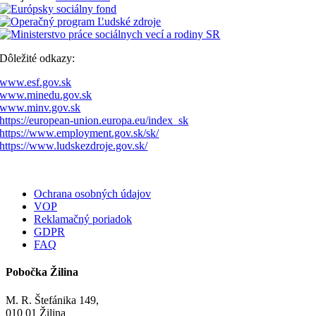
Dôležité odkazy:
www.esf.gov.sk
www.minedu.gov.sk
www.minv.gov.sk
https://european-union.europa.eu/index_sk
https://www.employment.gov.sk/sk/
https://www.ludskezdroje.gov.sk/
Ochrana osobných údajov
VOP
Reklamačný poriadok
GDPR
FAQ
Pobočka Žilina
M. R. Štefánika 149,
010 01 Žilina