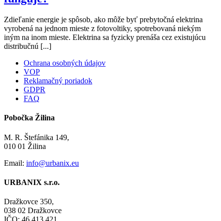
Zdieľanie energie je spôsob, ako môže byť prebytočná elektrina
vyrobená na jednom mieste z fotovoltiky, spotrebovaná niekým
iným na inom mieste. Elektrina sa fyzicky prenáša cez existujúcu
distribučnú [...]
Ochrana osobných údajov
VOP
Reklamačný poriadok
GDPR
FAQ
Pobočka Žilina
M. R. Štefánika 149,
010 01 Žilina
Email:
info@urbanix.eu
URBANIX s.r.o.
Dražkovce 350,
038 02 Dražkovce
IČO: 46 413 421