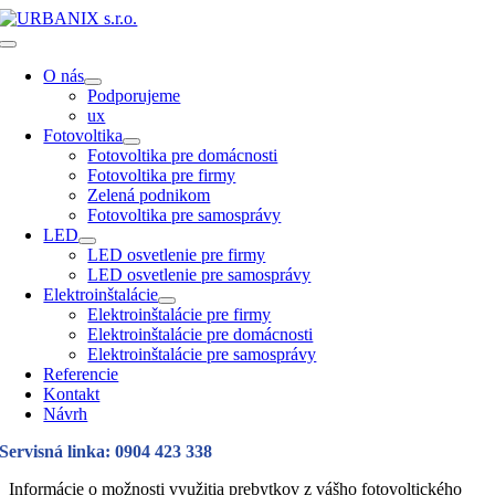
Skip
to
Toggle
content
Navigation
O nás
Podporujeme
ux
Fotovoltika
Fotovoltika pre domácnosti
Fotovoltika pre firmy
Zelená podnikom
Fotovoltika pre samosprávy
LED
LED osvetlenie pre firmy
LED osvetlenie pre samosprávy
Elektroinštalácie
Elektroinštalácie pre firmy
Elektroinštalácie pre domácnosti
Elektroinštalácie pre samosprávy
Referencie
Kontakt
Návrh
Servisná linka: 0904 423 338
Informácie o možnosti využitia prebytkov z vášho fotovoltického