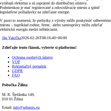
vyrábajú elektrinu a sú zapojené do distribučnej sústavy.
Podmienkou je mať registrované a odovzdávacie miesto a splniť
legislatívne požiadavky na zdieľanie energie.
V praxi to znamená, že prebytky z výroby môže poskytnúť odbernému
miestu – napríklad rodine, firme, alebo samosprávy môžu zdieľať
elektrickú energiu medzi inštitúciami.
Ján Vakrčka
2026-02-26T08:16:40+00:00
Zdieľajte tento článok, vyberte si platformu!
Facebook
LinkedIn
Email
Ochrana osobných údajov
VOP
Reklamačný poriadok
GDPR
FAQ
Pobočka Žilina
M. R. Štefánika 149,
010 01 Žilina
Email:
info@urbanix.eu