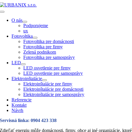
Skip
to
Toggle
content
Navigation
O nás
Podporujeme
ux
Fotovoltika
Fotovoltika pre domácnosti
Fotovoltika pre firmy
Zelená podnikom
Fotovoltika pre samosprávy
LED
LED osvetlenie pre firmy
LED osvetlenie pre samosprávy
Elektroinštalácie
Elektroinštalácie pre firmy
Elektroinštalácie pre domácnosti
Elektroinštalácie pre samosprávy
Referencie
Kontakt
Návrh
Servisná linka: 0904 423 338
Zdieľať energiu môže domácnosti, firmy, obce aj iné organizácie, ktoré