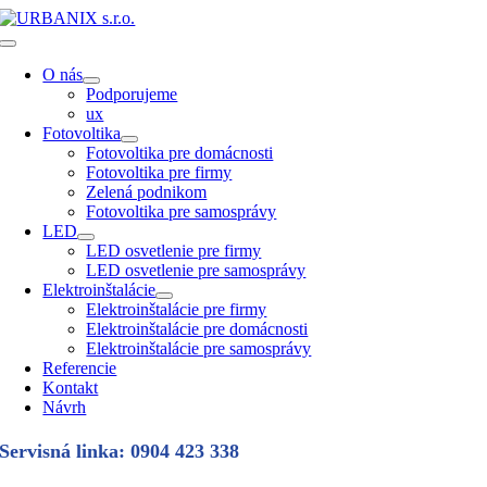
Skip
to
Toggle
content
Navigation
O nás
Podporujeme
ux
Fotovoltika
Fotovoltika pre domácnosti
Fotovoltika pre firmy
Zelená podnikom
Fotovoltika pre samosprávy
LED
LED osvetlenie pre firmy
LED osvetlenie pre samosprávy
Elektroinštalácie
Elektroinštalácie pre firmy
Elektroinštalácie pre domácnosti
Elektroinštalácie pre samosprávy
Referencie
Kontakt
Návrh
Servisná linka: 0904 423 338