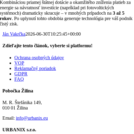
Kombináciou priamej štátnej dotácie a okamžitého zníženia platieb za
energie sa návratnosť investície (napríklad pri fotovoltických
systémoch) dramaticky skracuje – v mnohých prípadoch na
3 až 5
rokov
. Po uplynutí tohto obdobia generuje technológia pre váš podnik
čistý zisk
.
Ján Vakrčka
2026-06-30T10:25:45+00:00
Zdieľajte tento článok, vyberte si platformu!
Facebook
LinkedIn
Email
Ochrana osobných údajov
VOP
Reklamačný poriadok
GDPR
FAQ
Pobočka Žilina
M. R. Štefánika 149,
010 01 Žilina
Email:
info@urbanix.eu
URBANIX s.r.o.